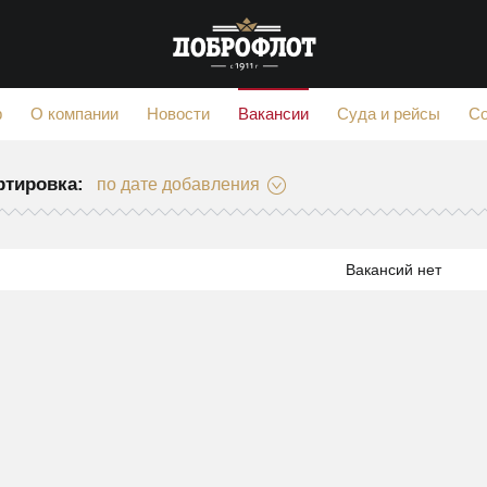
Вакансии
ф
О компании
Новости
Суда и рейсы
С
ртировка:
по дате добавления
Вакансий нет