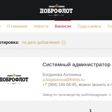
Вакансии
ф
О компании
Новости
Суда и рейсы
С
ртировка:
по дате добавления
Системный администратор
Богданова Антонина
a.bogdanova@fishdv.ru
+7 (984) 140-08-95, можно звонить и
Завод по производству рыбопродукции, п
1