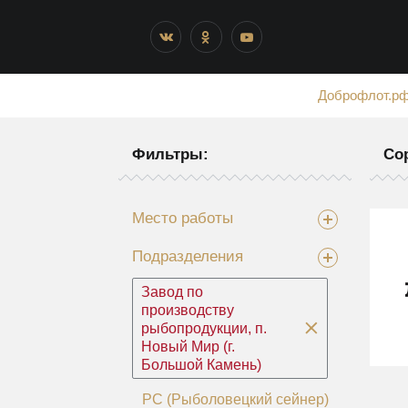
Доброфлот.р
Фильтры:
Со
Место работы
Подразделения
Завод по
производству
рыбопродукции, п.
Новый Мир (г.
Большой Камень)
РС (Рыболовецкий сейнер)