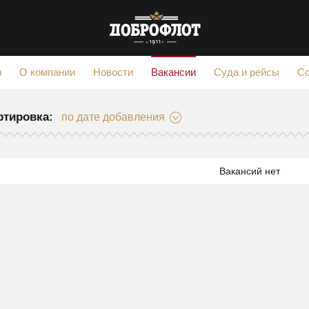
Вакансии
ф
О компании
Новости
Суда и рейсы
С
ртировка:
по дате добавления
Вакансий нет