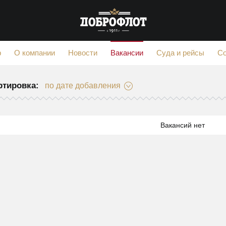
Вакансии
ф
О компании
Новости
Суда и рейсы
С
ртировка:
по дате добавления
Вакансий нет