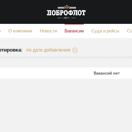
Вакансии
ф
О компании
Новости
Суда и рейсы
С
ртировка:
по дате добавления
Вакансий нет