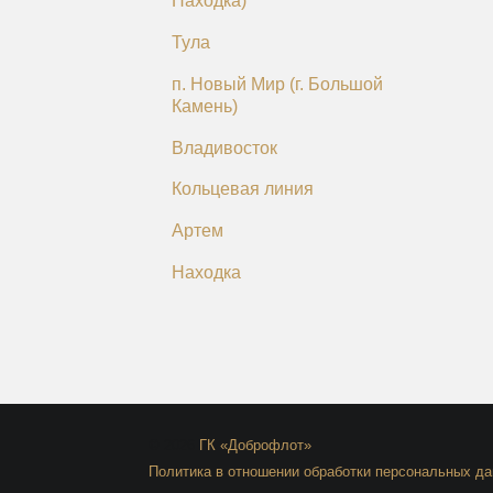
Находка)
Тула
п. Новый Мир (г. Большой
Камень)
Владивосток
Кольцевая линия
Артем
Находка
© 2026
ГК «Доброфлот»
Политика в отношении обработки персональных д