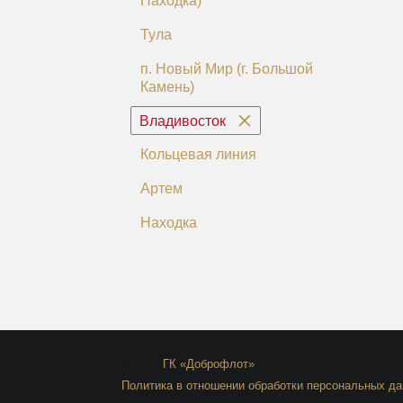
Находка)
Тула
п. Новый Мир (г. Большой
Камень)
Владивосток
Кольцевая линия
Артем
Находка
© 2026
ГК «Доброфлот»
Политика в отношении обработки персональных д