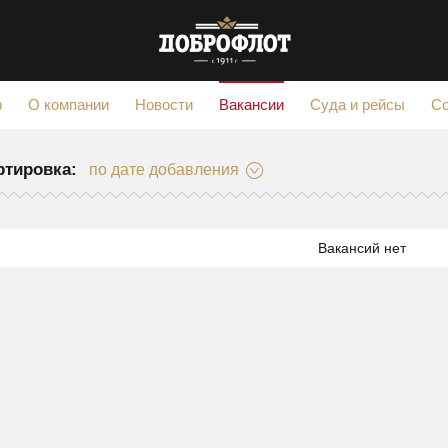
Вакансии
ф
О компании
Новости
Суда и рейсы
С
ртировка:
по дате добавления
Вакансий нет