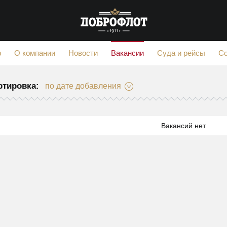
Вакансии
ф
О компании
Новости
Суда и рейсы
С
ртировка:
по дате добавления
Вакансий нет